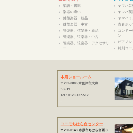
楽譜・書籍
ヤマハ音
楽器の違い
ヤマハ英
鍵盤楽器・新品
ヤマハミ
鍵盤楽器・中古
青春ポッ
管楽器、弦楽器・新品
コンドー
ン
管楽器、弦楽器・中古
ピアノレ
管楽器、弦楽器・アクセサリ
ー
特別コー
本店ショールーム
〒292-0805 木更津市大和
3-2-19
Tel：0120-137-512
.
ユニモちはら台センター
〒290-0143
市原市ちはら台西３