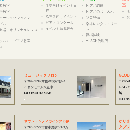
室
楽教室
生徒向けイベント日
ピアノ調律
程
語教室
ピアノのお手入れ
指導者向けイベント
ュージックレッスン
防音設備
ピアノコンクール
プス
楽器レンタル・リー
イベント結果報告
ス
楽器 オリジナルレッス
職場体験
ッスン ピアノ教室
ALSOK代理店
ス
ミュージックサロン
GLO
〒292-0835 木更津市築地1-4
〒260-0
イオンモール木更津
1-34
tel：0438-40-4360
階
.
Tel：04
ゆり
サウンドシティカインズ市原
クプ
〒209-0056 市原市更級3-1-3カ