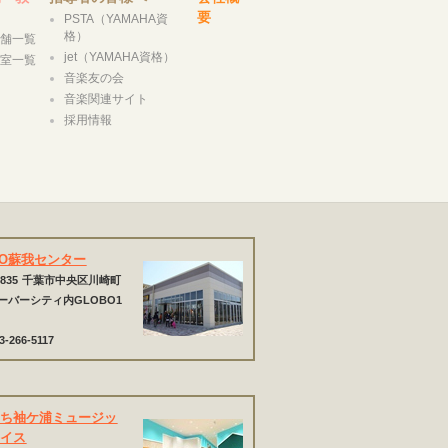
要
PSTA（YAMAHA資
格）
店舗一覧
jet（YAMAHA資格）
教室一覧
音楽友の会
音楽関連サイト
採用情報
BO蘇我センター
835
千葉市中央区川崎町
 ハーバーシティ内GLOBO1
3-266-5117
まち袖ケ浦ミュージッ
レイス