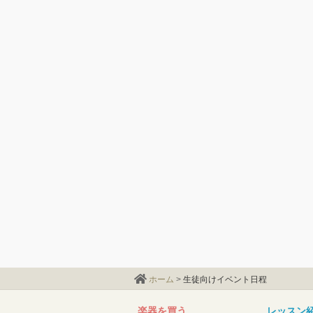
ホーム
>
生徒向けイベント日程
楽器を買う
レッスン