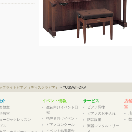
ップライトピアノ（ディスクラビア）
>
YUS5Wn‐DKV
紹介
イベント情報
サービス
店
室
楽教室
生徒向けイベント日
ピアノ調律
程
語教室
ピアノのお手入れ
指導者向けイベント
ュージックレッスン
防音設備
ピアノコンクール
プス
楽器レンタル・リー
イベント結果報告
ス
楽器 オリジナルレッス