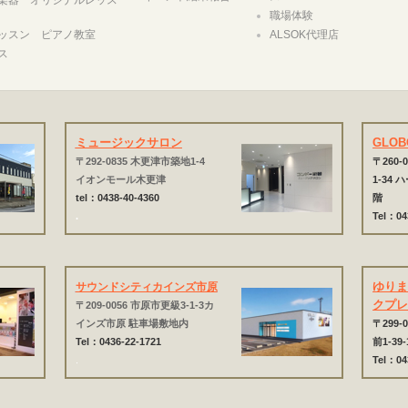
職場体験
ッスン ピアノ教室
ALSOK代理店
ス
ミュージックサロン
GLO
〒292-0835 木更津市築地1-4
〒260-0
イオンモール木更津
1-34
tel：0438-40-4360
階
.
Tel：04
ゆり
サウンドシティカインズ市原
クプ
〒209-0056 市原市更級3-1-3カ
インズ市原 駐車場敷地内
〒299
Tel：0436-22-1721
前1-39-
.
Tel：04