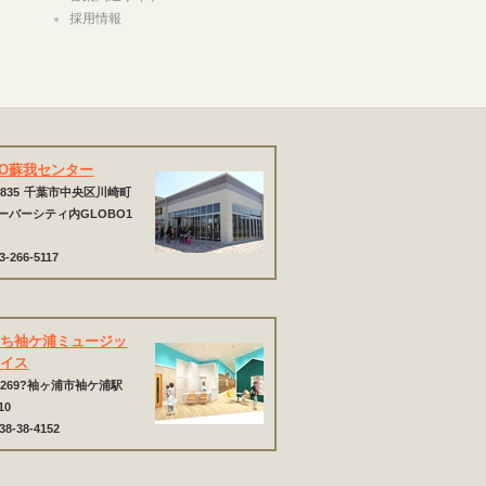
採用情報
BO蘇我センター
835
千葉市中央区川崎町
 ハーバーシティ内GLOBO1
3-266-5117
まち袖ケ浦ミュージッ
レイス
-0269?袖ヶ浦市袖ケ浦駅
10
38-38-4152