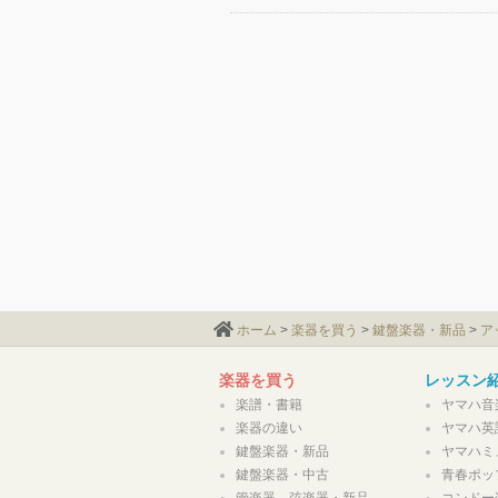
ホーム
>
楽器を買う
>
鍵盤楽器・新品
>
ア
楽器を買う
レッスン
楽譜・書籍
ヤマハ音
楽器の違い
ヤマハ英
鍵盤楽器・新品
ヤマハミ
鍵盤楽器・中古
青春ポッ
管楽器、弦楽器・新品
コンドー