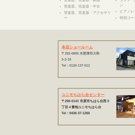
ン
管楽器、弦楽器・中古
ピアノレ
管楽器、弦楽器・アクセサリ
ー
特別コー
本店ショールーム
〒292-0805 木更津市大和
3-2-19
Tel：0120-137-512
.
ユニモちはら台センター
〒290-0143
市原市ちはら台西３
丁目４番地ユニモちはら台
Tel：0436-37-1260
.