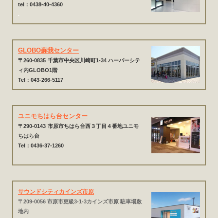
tel：0438-40-4360
.
GLOBO蘇我センター
〒260-0835
千葉市中央区川崎町1-34 ハーバーシテ
ィ内GLOBO1階
Tel：043-266-5117
ユニモちはら台センター
〒290-0143
市原市ちはら台西３丁目４番地ユニモ
ちはら台
Tel：0436-37-1260
.
サウンドシティカインズ市原
〒209-0056 市原市更級3-1-3カインズ市原 駐車場敷
地内