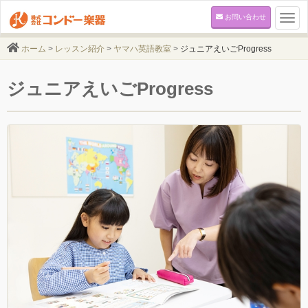
お問い合わせ
Togg
navi
ホーム
>
レッスン紹介
>
ヤマハ英語教室
>
ジュニアえいごProgress
ジュニアえいごProgress