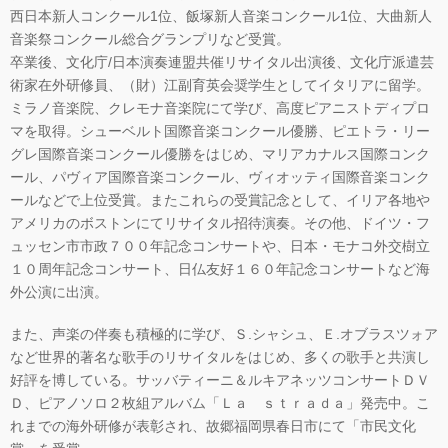
西日本新人コンクール1位、飯塚新人音楽コンクール1位、大曲新人
音楽祭コンクール総合グランプリなど受賞。
卒業後、文化庁/日本演奏連盟共催リサイタル出演後、文化庁派遣芸
術家在外研修員、（財）江副育英会奨学生としてイタリアに留学。
ミラノ音楽院、クレモナ音楽院にて学び、高度ピアニストディプロ
マを取得。シューベルト国際音楽コンクール優勝、ピエトラ・リー
グレ国際音楽コンクール優勝をはじめ、マリアカナルス国際コンク
ール、パヴィア国際音楽コンクール、ヴィオッティ国際音楽コンク
ールなどで上位受賞。またこれらの受賞記念として、イリア各地や
アメリカのボストンにてリサイタル招待演奏。その他、ドイツ・フ
ュッセン市市政７００年記念コンサートや、日本・モナコ外交樹立
１０周年記念コンサート、日仏友好１６０年記念コンサートなど海
外公演に出演。
また、声楽の伴奏も積極的に学び、Ｓ.シャシュ、Ｅ.オブラスツォア
など世界的著名な歌手のリサイタルをはじめ、多くの歌手と共演し
好評を博している。サッバティーニ＆ルキアネッツコンサートＤＶ
Ｄ、ピアノソロ２枚組アルバム「Ｌａ ｓｔｒａｄａ」発売中。こ
れまでの海外研修が表彰され、故郷福岡県春日市にて「市民文化