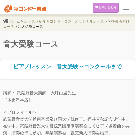
お問い合わせ
Togg
navi
ホーム
>
レッスン紹介
>
コンドー楽器 オリジナルレッスン
>
指導者向け
コース
>
音大受験コース
音大受験コース
ピアノレッスン 音大受験～コンクールまで
講師： 武蔵野音大講師 大坪由里先生
［木更津本店］
＜プロフィール＞
武蔵野音楽大学首席卒業及び同大学院修了。福井直秋記念奨学生。
在学中、武蔵野音楽大学管弦楽団定期演奏会にてピアノ協奏曲を共
演、演奏旅行に参加。卒業演奏会、読売新人演奏会出演。