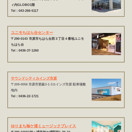
ィ内GLOBO1階
Tel：043-266-5117
ユニモちはら台センター
〒290-0143
市原市ちはら台西３丁目４番地ユニモ
ちはら台
Tel：0436-37-1260
.
サウンドシティカインズ市原
〒209-0056 市原市更級3-1-3カインズ市原 駐車場敷
地内
Tel：0436-22-1721
.
ゆりまち袖ケ浦ミュージックプレイス
〒299-0269?袖ヶ浦市袖ケ浦駅前1-39-10