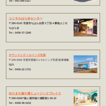
Tel：043-266-5117
ユニモちはら台センター
〒290-0143
市原市ちはら台西３丁目４番地ユニモ
ちはら台
Tel：0436-37-1260
.
サウンドシティカインズ市原
〒209-0056 市原市更級3-1-3カインズ市原 駐車場敷
地内
Tel：0436-22-1721
.
ゆりまち袖ケ浦ミュージックプレイス
〒299-0269?袖ヶ浦市袖ケ浦駅前1-39-10
Tel：0438-38-4152