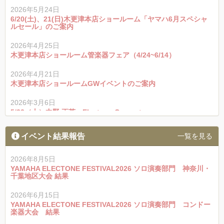
2026年5月24日
6/20(土)、21(日)木更津本店ショールーム「ヤマハ6月スペシャ
ルセール」のご案内
2026年4月25日
木更津本店ショールーム管楽器フェア（4/24~6/14）
2026年4月21日
木更津本店ショールームGWイベントのご案内
2026年3月6日
5/23（土）中野 正英 Electone Concert
2026年3月5日
イベント結果報告
一覧を見る
3/20(祝)、21(土)、22(日)木更津本店ショールーム春の楽器フェ
ア開催
2026年8月5日
2026年2月24日
YAMAHA ELECTONE FESTIVAL2026 ソロ演奏部門 神奈川・
千葉地区大会 結果
中古楽器販売（ピアノ・管楽器）-最新情報
2026年6月15日
2026年2月18日
YAMAHA ELECTONE FESTIVAL2026 ソロ演奏部門 コンドー
YAMAHA管楽器フェア2026 in 本店ショールーム
楽器大会 結果