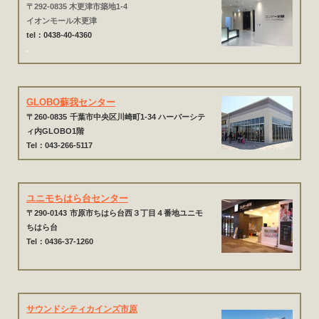
〒292-0835 木更津市築地1-4
イオンモール木更津
tel：0438-40-4360
.
GLOBO蘇我センター
〒260-0835
千葉市中央区川崎町1-34 ハーバーシテ
ィ内GLOBO1階
Tel：043-266-5117
ユニモちはら台センター
〒290-0143
市原市ちはら台西３丁目４番地ユニモ
ちはら台
Tel：0436-37-1260
.
サウンドシティカインズ市原