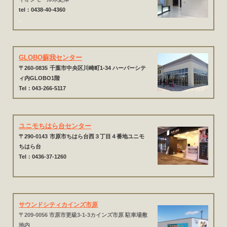
tel：0438-40-4360
.
GLOBO蘇我センター
〒260-0835
千葉市中央区川崎町1-34 ハーバーシテ
ィ内GLOBO1階
Tel：043-266-5117
ユニモちはら台センター
〒290-0143
市原市ちはら台西３丁目４番地ユニモ
ちはら台
Tel：0436-37-1260
.
サウンドシティカインズ市原
〒209-0056 市原市更級3-1-3カインズ市原 駐車場敷
地内